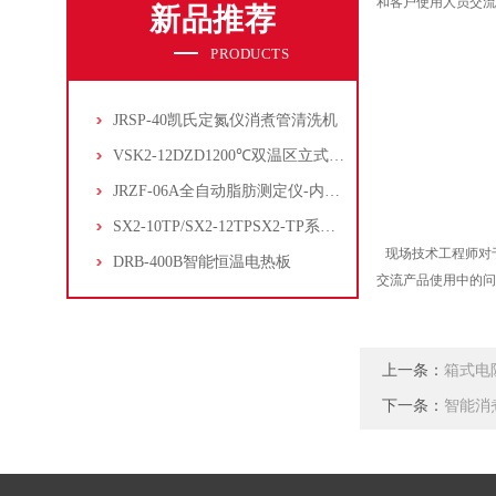
和客户使用人员交流
新品推荐
PRODUCTS
一代产
JRSP-40凯氏定氮仪消煮管清洗机
VSK2-12DZD1200℃双温区立式管式炉
JRZF-06A全自动脂肪测定仪-内置电子制冷系统
三代产
SX2-10TP/SX2-12TPSX2-TP系列经济型陶瓷纤维马弗炉
现场技术工程师对
DRB-400B智能恒温电热板
交流产品使用中的问
上一条：
箱式电
下一条：
智能消