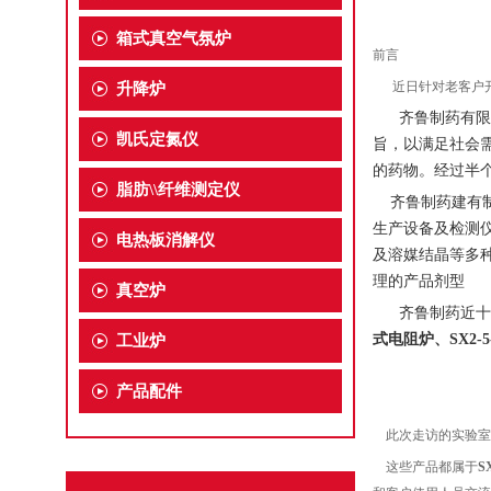
箱式真空气氛炉
前言
近日针对老客户开展
升降炉
齐鲁制药有限公
凯氏定氮仪
旨，以满足社会
的药物。经过半
脂肪\\纤维测定仪
齐鲁制药建有
生产设备及检测
电热板消解仪
及溶媒结晶等多
理的产品剂型
真空炉
齐鲁制药近十年
式电阻炉、SX2-
工业炉
产品配件
此次走访的实验室
这些产品都属于
S