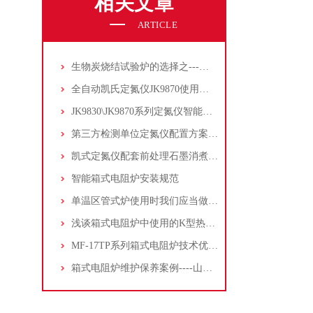
相关文章
ARTICLE
生物炭烧结试验炉的选择之---不锈钢内胆真空气氛炉
全自动凯氏定氮仪JK9870使用指南2021版
JK9830\JK9870系列定氮仪智能制冷联动设计
第三方检测单位定氮仪配置方案推荐
凯式定氮仪配套前处理石墨消煮炉和铝合金消煮炉区别分析
智能箱式电阻炉安装规范
单温区管式炉使用时我们应当做好哪些保养工作？
浅谈箱式电阻炉中使用的K型热电偶
MF-17TP系列箱式电阻炉技术优势分析
箱式电阻炉维护保养案例----山东中医药研究院SX2-4-13G