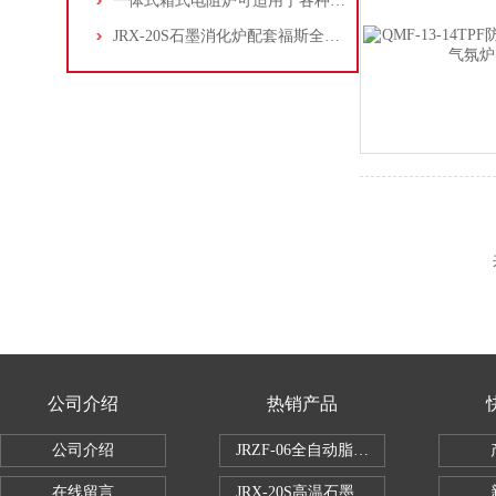
一体式箱式电阻炉可适用于各种不同的实验环境或生产场所
JRX-20S石墨消化炉配套福斯全自动凯式定氮仪K8400
公司介绍
热销产品
公司介绍
JRZF-06全自动脂肪测定仪
在线留言
JRX-20S高温石墨消煮炉