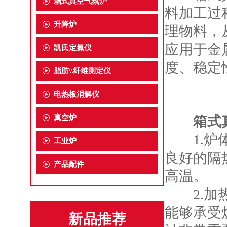
箱式真空气氛炉
料加工过
升降炉
理物料，
应用于金
凯氏定氮仪
度、稳定
脂肪\\纤维测定仪
电热板消解仪
真空炉
箱式
1.炉体
工业炉
良好的隔
产品配件
高温。
2.加热
能够承受
新品推荐