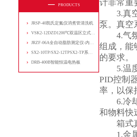
计非常重
PRODUCTS
3.真空
泵。真空
JRSP-40凯氏定氮仪消煮管清洗机
VSK2-12DZD1200℃双温区立式管式炉
4.气氛
JRZF-06A全自动脂肪测定仪-内置电子制冷系统
组成，能
SX2-10TP/SX2-12TPSX2-TP系列经济型陶瓷纤维马弗炉
的要求。
DRB-400B智能恒温电热板
5.温度
PID控
率，以保
6.冷却
和物料快
箱式真
1.金属