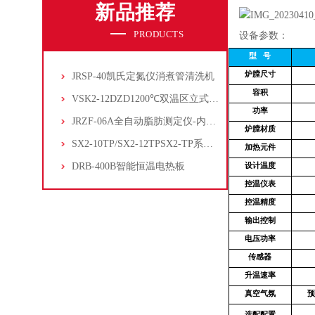
新品推荐
PRODUCTS
设备参数：
型
号
炉膛尺寸
JRSP-40凯氏定氮仪消煮管清洗机
容积
VSK2-12DZD1200℃双温区立式管式炉
功率
JRZF-06A全自动脂肪测定仪-内置电子制冷系统
炉膛材质
SX2-10TP/SX2-12TPSX2-TP系列经济型陶瓷纤维马弗炉
加热元件
DRB-400B智能恒温电热板
设计温度
控温仪表
控温精度
输出控制
电压功率
传感器
升温速率
真空气氛
预
选配配置