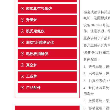
箱式真空气氛炉
感谢成都倍特药业
氛炉；选配预抽
升降炉
设备2023年4
凯氏定氮仪
作、注意事项、
重点讲解了产品
脂肪\\纤维测定仪
客户主要研究方
QMF-9-12
电热板消解仪
具体配置：
真空炉
1、进气系统：
2、出气系统：
工业炉
3、抽真空系统：
产品配件
4、炉门水冷系
用寿命
5、控温系统：采
6、移动轮组：