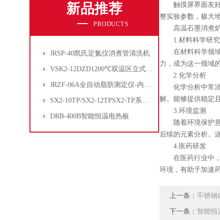
新品推荐
触摸屏界面友好直
整实验参数，极大
PRODUCTS
高温石墨消煮炉
1.材料科学研究
在材料科学领域，
JRSP-40凯氏定氮仪消煮管清洗机
力，成为这一领域
VSK2-12DZD1200℃双温区立式管式炉
2.化学分析
JRZF-06A全自动脂肪测定仪-内置电子制冷系统
化学分析中常涉及
解。能够提供稳定
SX2-10TP/SX2-12TPSX2-TP系列经济型陶瓷纤维马弗炉
3.环境监测
DRB-400B智能恒温电热板
随着环境保护意识
后续的元素分析。
4.医药研发
在医药行业中，新
环境，有助于加速
上一条：
不锈钢
下一条：
智能恒