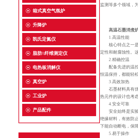
监测等多个领域，
箱式真空气氛炉
升降炉
高温石墨消煮
1.高温性能
凯氏定氮仪
核心特点之一是高
定性和耐腐蚀性。
脂肪\\纤维测定仪
2.精确控温
配备先进的温控系统
电热板消解仪
恒温保持，都能轻
真空炉
3.高效加热
石墨材料具有优异
工业炉
热元件的设计也考
4.安全可靠
产品配件
安全始终是实验设
绝缘材料，有效防
下能自动断电，保
5.易于操作