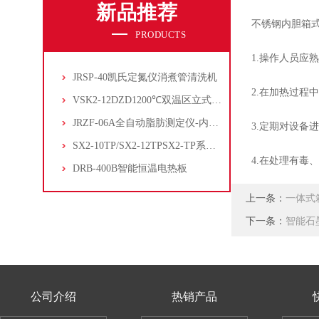
新品推荐
不锈钢内胆箱式气
PRODUCTS
1.操作人员应熟
JRSP-40凯氏定氮仪消煮管清洗机
2.在加热过程中
VSK2-12DZD1200℃双温区立式管式炉
JRZF-06A全自动脂肪测定仪-内置电子制冷系统
3.定期对设备进
SX2-10TP/SX2-12TPSX2-TP系列经济型陶瓷纤维马弗炉
4.在处理有毒、
DRB-400B智能恒温电热板
上一条：
一体式
下一条：
智能石
公司介绍
热销产品