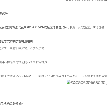
管式炉
热仪器有限公司的RSK2-6-12DZD双温区转动管式炉
，就是一款双温区、两端管径：
转动管式炉的炉管材质结构
的炉管一般有石英炉管、不锈钢炉管
据自己样品的特性选购不同的炉管材质
一般是大肚型结构，两端细、中间粗，中间粗部分是工作室部分，内壁焊接有物料拨
转动机构及升降机构