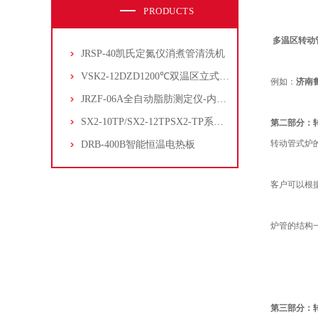
PRODUCTS
多温区转动
JRSP-40凯氏定氮仪消煮管清洗机
VSK2-12DZD1200℃双温区立式管式炉
例如：
济南鲁
JRZF-06A全自动脂肪测定仪-内置电子制冷系统
SX2-10TP/SX2-12TPSX2-TP系列经济型陶瓷纤维马弗炉
第二部分：
转动管式炉
DRB-400B智能恒温电热板
客户可以根
炉管的结构
第三部分：