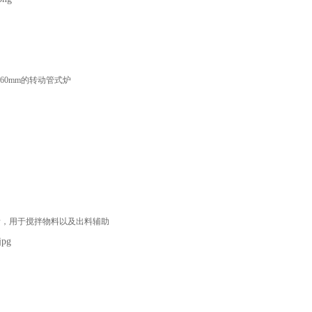
60mm的转动管式炉
齿，用于搅拌物料以及出料辅助