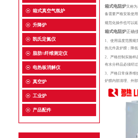
箱式电阻炉
又称为
箱式真空气氛炉
备需要严格安装使用
规范化操作也可以延
升降炉
箱式电阻炉
正确
凯氏定氮仪
1、使用温度范围规
热元件及炉膛；降低
脂肪\\纤维测定仪
2、严格控制实验样
有水分样品必须经过
电热板消解仪
3、严格日常保养维
炉膛内部清理、外部
真空炉
工业炉
产品配件