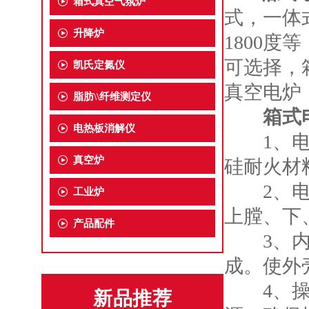
箱式真空气氛炉
式，一体式
升降炉
1800
可选择，
凯氏定氮仪
真空电炉
脂肪\\纤维测定仪
箱式
电热板消解仪
1、电阻
真空炉
硅耐火材
2、电炉
工业炉
上膛、下
产品配件
3、内炉
成。使外
4、操作
新品推荐