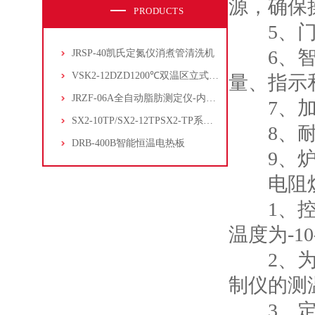
源，确保
PRODUCTS
5、门密
6、智能
JRSP-40凯氏定氮仪消煮管清洗机
VSK2-12DZD1200℃双温区立式管式炉
量、指示
JRZF-06A全自动脂肪测定仪-内置电子制冷系统
7、加热
SX2-10TP/SX2-12TPSX2-TP系列经济型陶瓷纤维马弗炉
8、耐腐
DRB-400B智能恒温电热板
9、炉门
电阻炉
1、控制
温度为-1
2、为保
制仪的测
3、定期