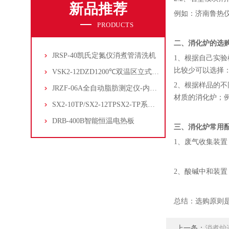
新品推荐
例如：济南鲁热仪
PRODUCTS
二、消化炉的选
JRSP-40凯氏定氮仪消煮管清洗机
1、根据自己实
比较少可以选择：J
VSK2-12DZD1200℃双温区立式管式炉
2、根据样品的
JRZF-06A全自动脂肪测定仪-内置电子制冷系统
材质的消化炉；例
SX2-10TP/SX2-12TPSX2-TP系列经济型陶瓷纤维马弗炉
DRB-400B智能恒温电热板
三、消化炉常用
1、废气收集装
2、酸碱中和装
总结：选购原则
上一条：
消煮炉