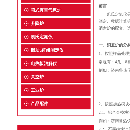
前言
箱式真空气氛炉
凯氏定氮仪是测
滴定、数据计算
升降炉
消煮炉的配套、
凯氏定氮仪
一、消煮炉的分
脂肪\\纤维测定仪
1、按照样品处理
常规有：4孔、8孔
电热板消解仪
例如：济南鲁热仪
真空炉
JRX-20
工业炉
产品配件
2、按照加热模块
2.1、铝合金模
例如：济南鲁热仪
2.2、石墨模块