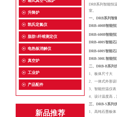
箱式真空气氛炉
DRB系列智能
室。
升降炉
一、DRB系列智
凯氏定氮仪
DRB-400B智能
DRB-600B智能
脂肪\\纤维测定仪
DRB-400S智
电热板消解仪
DRB-600S智
DRB-300L智能
真空炉
二、DRB-B系列
工业炉
1、板体尺寸大
2、一体式外形设
产品配件
3、智能控温仪表
4、设计温度高，
三、DRB-S系列
新品推荐
1、高纯石墨板体