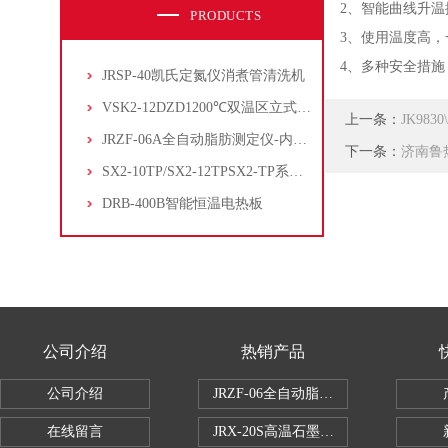
2、智能曲线升
PRODUCTS
3、使用温度高，
4、多种安全措施
JRSP-40凯氏定氮仪消煮管清洗机
VSK2-12DZD1200℃双温区立式管式炉
上一条：
JK98
JRZF-06A全自动脂肪测定仪-内置电子制冷系统
下一条：
济南鲁
SX2-10TP/SX2-12TPSX2-TP系列经济型陶瓷纤维马弗炉
DRB-400B智能恒温电热板
公司介绍
热销产品
公司介绍
JRZF-06全自动脂肪测定仪
在线留言
JRX-20S高温石墨消煮炉