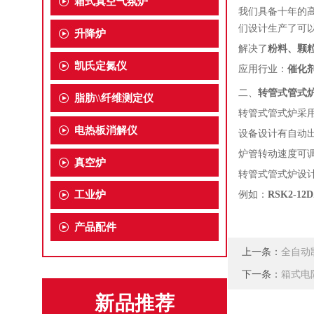
箱式真空气氛炉
我们具备十年的
们设计生产了可
升降炉
解决了
粉料、颗
凯氏定氮仪
应用行业：
催化
二、
转管式管式
脂肪\\纤维测定仪
转管式管式炉采
电热板消解仪
设备设计有自动
炉管转动速度可
真空炉
转管式管式炉设
工业炉
例如：
RSK2-
产品配件
上一条：
全自动凯
下一条：
箱式电
新品推荐