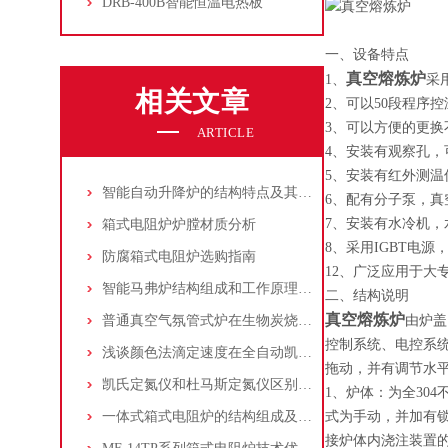
DRB-400B智能恒温电热板
一、设备特点
真空熔炼炉
1、
采
相关文章
2、可以50段程序
3、可以方便的更
ARTICLE
4、安装有观察孔，
5、安装有红外测
智能自动升降炉的结构特点及其作用
6、配有分子泵，真空度
7、安装有水冷机
箱式电阻炉炉膛材质分析
8、采用IGBT电
防腐箱式电阻炉选购指南
12、广泛应用于大
智能马弗炉结构组成和工作原理介绍
二、结构说明
真空熔炼炉
普通真空气氛管式炉在生物炭烧结上的应用
由炉盖
控制系统、电控系
浅谈颜色法滴定速度在全自动凯氏定氮仪中应用
拖动，并有调节水
凯氏定氮仪和杜马斯定氮仪区别分析与选择
1、炉体：为全30
一体式箱式电阻炉的结构组成及其作用
式为手动，并加有
接炉体内浇注装置