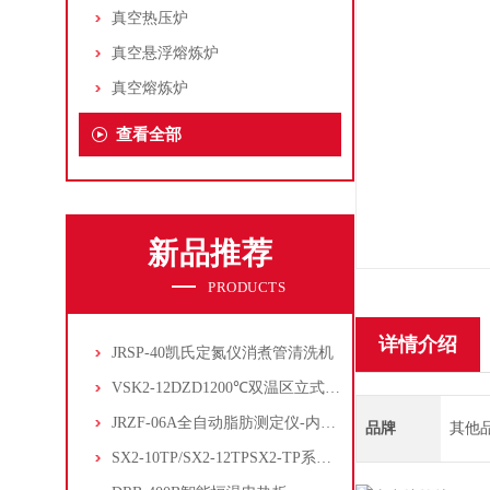
真空热压炉
真空悬浮熔炼炉
真空熔炼炉
查看全部
新品推荐
PRODUCTS
详情介绍
JRSP-40凯氏定氮仪消煮管清洗机
VSK2-12DZD1200℃双温区立式管式炉
JRZF-06A全自动脂肪测定仪-内置电子制冷系统
品牌
其他
SX2-10TP/SX2-12TPSX2-TP系列经济型陶瓷纤维马弗炉