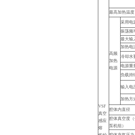
最高加热温度
采用电
振荡频
最大输
加热电
高频
冷却水
加热
电源重
电源
负载持
输入电
加热方
VSF
腔体内直径
真空
腔体真空度（
感应
泵机组）
熔
腔体充气压力