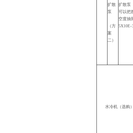
扩散
扩散泵
泵
可以把
空度抽
（方
5X10E-
案
二）
水冷机（选购