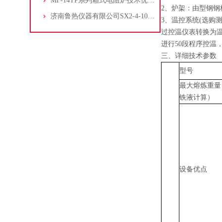
MF-14TP系列箱式电阻炉技术优势分析
2、炉架：由型钢
济南鲁热仪器有限公司SX2-4-10G箱式电阻炉在中药材灰分中的应用
3、温控系统(选购
过控温仪表转换为
进行50段程序控温
三、详细技术参数
型号
最大熔炼重量
铁液计算）
设备优点