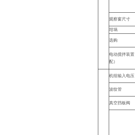
观察窗尺寸
坩埚
选购
电动搅拌装置
配）
机组输入电压
波纹管
真空挡板阀