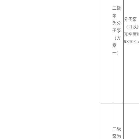
二级
泵
分子泵
为分
（可以
子泵
真空度
（方
6X10E-
案
一）
二级
泵为