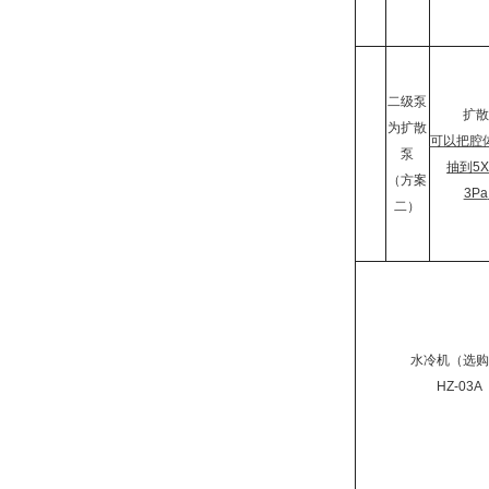
二级泵
扩散
为扩散
可以把腔
泵
抽到
5X
（方案
3Pa
二）
水冷机（选
HZ-03A