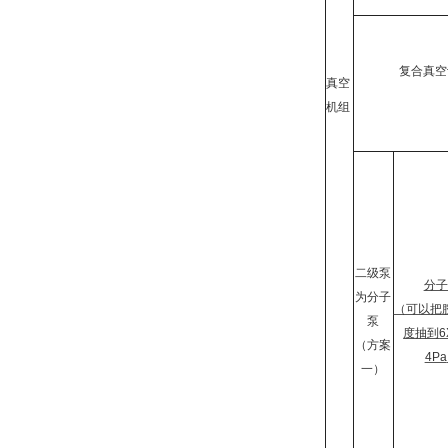
复合真空
真空
机组
二级泵
分子
为分子
（可以把
泵
度抽到
6
（方案
4Pa
一）