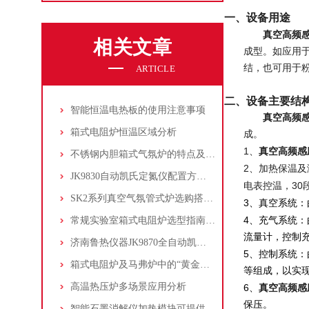
一、设备用途
真空高频
相关文章
成型。如应用
结，也可用于
ARTICLE
二、设备主要结
智能恒温电热板的使用注意事项
真空高频
箱式电阻炉恒温区域分析
成。
1
、
真空高频感
不锈钢内胆箱式气氛炉的特点及应用场景
2
、加热保温及
JK9830自动凯氏定氮仪配置方案一
30
电表控温，
SK2系列真空气氛管式炉选购搭配指南
3
、真空系统：
4
常规实验室箱式电阻炉选型指南-2021版
、充气系统：
流量计，控制
济南鲁热仪器JK9870全自动凯氏定氮仪在土壤氮含量测定中应用
5
、控制系统：
箱式电阻炉及马弗炉中的“黄金款产品”推荐
等组成，以实
高温热压炉多场景应用分析
6
、
真空高频感
保压。
智能石墨消解仪加热模块可提供稳定且可调控的高温环境