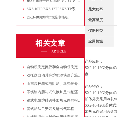
JRZF-06A全自动脂肪测定仪-内置电子制冷系统
SX2-10TP/SX2-12TPSX2-TP系列经济型陶瓷纤维马弗炉
最大功率
DRB-400B智能恒温电热板
最高温度
仪器种类
相关文章
应用领域
ARTICLE
产品应用：
自动凯氏定氮仪和全自动凯氏定氮仪的区别与选择
SX2-10-12
点
双托盘自动升降炉能够快速升温并保持稳定的温度，提高加热效率
山东高校箱式电阻炉、马弗炉专业维修服务指南
产品特点：
不锈钢内胆箱式气氛炉是气氛还原、脱脂用的理想产品
SX2-10-12G
炉体外壳采用冷轧
箱式电阻炉硅碳棒加热元件的检修更换
SX2-10-12GJ
分体式
管式炉法兰安装及进出气流程
加热元件采用合金