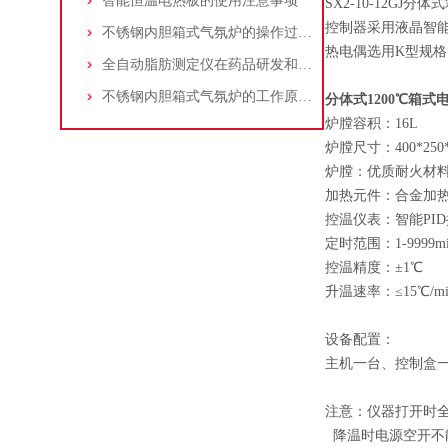
智能恒温电热板的使用注意事项
SX2-10-12
控制器采用液晶智能
不锈钢内胆箱式气氛炉的操作过程及注意事项
热电偶选用K型规格
全自动脂肪测定仪在药品研发和质量控制过程中的作用
不锈钢内胆箱式气氛炉的工作原理主要包括哪些步骤？
分体式1200℃箱式
炉膛容积：16L
炉膛尺寸：400*250*
炉膛：优质耐火材
加热元件：合金加
控温仪表：智能PI
定时范围：1-9999mi
控温精度：±1℃
升温速率：≤15℃/mi
设备配置：
主机一台、控制盒
注意：仪器打开时
降温时电源空开不