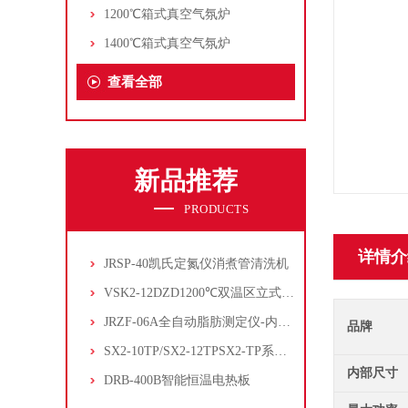
1200℃箱式真空气氛炉
1400℃箱式真空气氛炉
查看全部
新品推荐
PRODUCTS
详情介
JRSP-40凯氏定氮仪消煮管清洗机
VSK2-12DZD1200℃双温区立式管式炉
JRZF-06A全自动脂肪测定仪-内置电子制冷系统
品牌
SX2-10TP/SX2-12TPSX2-TP系列经济型陶瓷纤维马弗炉
内部尺寸
DRB-400B智能恒温电热板