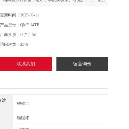
等作金相分析、金属热处理中气氛环境反应;QMF-14TP箱
式真空气氛炉采用整体密封结构，水冷炉门设计，陶瓷纤
更新时间：2025-06-11
维炉膛；多路进气、出气口设计；智能程控PID仪表控
产品型号：QMF-14TP
温；加热元件采用硅碳棒
厂商性质：生产厂家
访问次数：2579
联系我们
留言询价
（达
60/min
）
硅碳棒