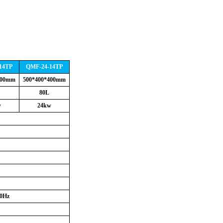
14TP
QMF-24-14TP
300mm
500*400*400mm
80L
w
24kw
0Hz