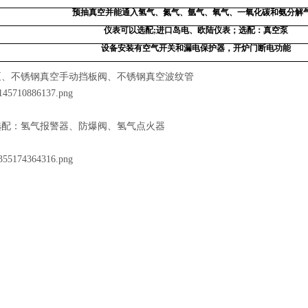
预抽真空并能通入氢气、氮气、氩气、氧气、一氧化碳和氨分解
仪表可以选配
;
进口岛电、欧陆仪表；选配：真空泵
设备安装有空气开关和漏电保护器，开炉门断电功能
泵、不锈钢真空手动挡板阀、不锈钢真空波纹管
选配：氢气报警器、防爆阀、氢气点火器