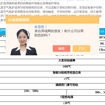
高温炉选用隔热效果好的陶瓷纤维板以及陶瓷纤维毡
箱式真空气氛炉选用50段智能程控仪表，可以选配计算机控制功能，实现设备集中控制
箱式真空气氛炉采用模块化控制系统、移动触发、可控硅控制，运行噪音低，经久耐用
具备开门断电功能、具备超温、过流、过压、过热等多项安全措施，确保仪器运行安全
箱式真空气氛电阻炉装备重型福马轮，实现自由移动和固定
欢迎您！
：
QMF-3-14TP
来自局域网的朋友！有什么可以帮
QMF-5-14TP
QMF-7-14TP
QMF-9-14TP
QMF-13-
助您的吗？
60*150*150mm
200*200*200mm
300*200*200mm
300*250*250mm
400*300*
3.6L
8L
12L
19L
36L
3kw
5kw
7kw
9kw
13k
1600
型氧化铝多晶纤维炉膛
大直径硅碳棒
1400
℃
智能
50
段程序控温仪表
±
1
℃
德国西门康可控硅
220v
、
50Hz
380v
、
5
S
型热电偶
≤
30
℃