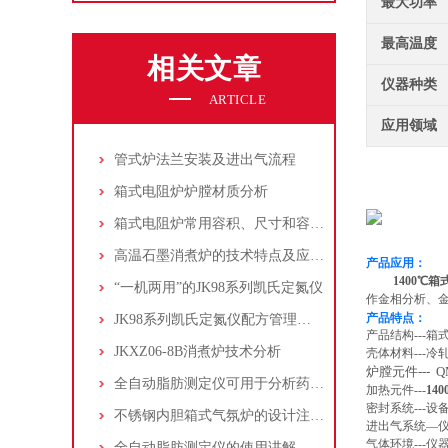
最大功率
最高温度
相关文章
仪器种类
ARTICLE
应用领域
管式炉法兰安装及进出气流程
箱式电阻炉炉膛材质分析
箱式电阻炉常用容积、尺寸和容积大小选择
高温石墨消煮炉的技术特点及应用领域
产品应用：
1400℃
“一机两用”的JK98系列凯氏定氮仪
作金相分析、
产品特点：
JK98系列凯氏定氮仪配方管理应用
产品结构-
JKXZ06-8B消煮炉技术分析
壳体材料--
炉膛元件--
全自动脂肪测定仪可用于分析药物和生物组织中的脂肪含量
加热元件---
14
密封系统---
不锈钢内胆箱式气氛炉的设计注重实用性和功能性
进出气系统—
气体环境---
全自动脂肪测定仪的使用讲解