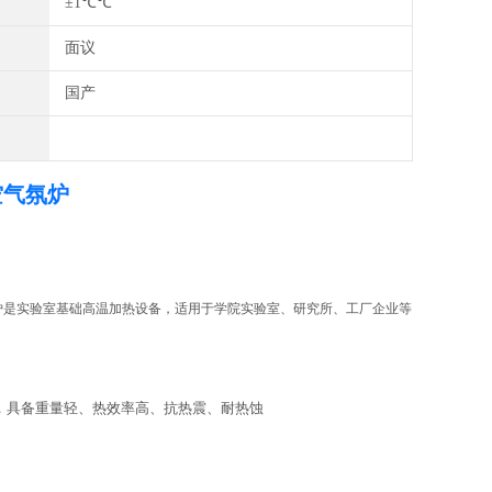
±1℃℃
面议
国产
空气氛炉
炉是实验室基础高温加热设备，适用于学院实验室、研究所、工厂企业等
铝纤维炉膛，具备重量轻、热效率高、抗热震、耐热蚀