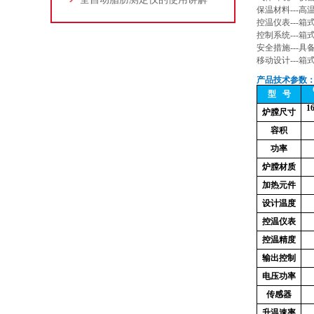
保温材料---
控温仪表---
控制系统---
安全措施---
移动设计---
产品技术参数
型
号
1
炉膛尺寸
容积
功率
炉膛材质
加热元件
设计温度
控温仪表
控温精度
输出控制
电压功率
传感器
升温速率