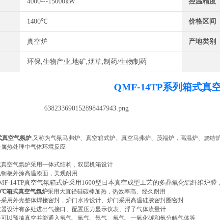
4000---15000kW
控温精度
1400℃
价格区间
真空炉
产地类别
环保,生物产业,地矿,烟草,制药/生物制药
QMF-14TP系列箱式真
箱式真空气氛炉
,又称为气氛马弗炉、真空箱式炉、真空马弗炉、茂福炉，高温炉、烧结
金属热处理中气体环境反应
--箱式真空气氛炉采用一体式结构，双层机箱设计
-冷轧钢板外涂高温漆面，美观耐用
- QMF-14TP真空气氛箱式炉采用1600型日本真空成型工艺的多晶氧化
00℃箱式真空气氛炉
采用大直径硅碳棒加热，热效率高、经久耐用
设备采用外壳整体焊接密封，炉门水冷设计、炉门采用高温硅胶密封圈密封
仪器设计有多处进出气接口、配置压力显示仪表、浮子气体流量计
仪器可以预抽真空并能通入氢气、氮气、氩气、氧气、一氧化碳和氨分解气体等