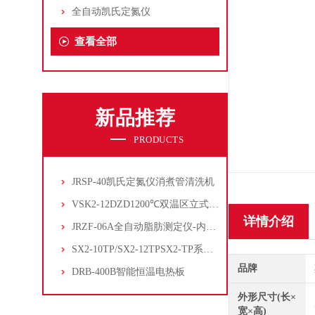
全自动凯氏定氮仪
查看全部
新品推荐
PRODUCTS
JRSP-40凯氏定氮仪消煮管清洗机
VSK2-12DZD1200℃双温区立式管式炉
详情介绍
JRZF-06A全自动脂肪测定仪-内置电子制冷系统
SX2-10TP/SX2-12TPSX2-TP系列经济型陶瓷纤维马弗炉
品牌
DRB-400B智能恒温电热板
外形尺寸(长×
宽×高)