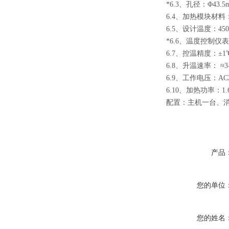
*6.3、孔径
：
Φ43.
6.4、加热模块材料
6.5、设计温度
：
45
*6.6、温度控制
6.7、控温精度
：
±1
6.8、升温速率
：
≈3
6.9、工作电压
：
AC
6.10、加热功率
：
1
配置：主机一台、
产品
您的单位
您的姓名