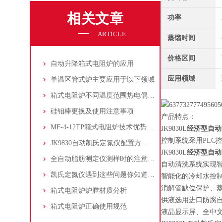
相关文章
功率
ARTICLE
蒸馏时间
价格区间
自动升降箱式电阻炉的应用
应用领域
单温区管式炉主要应用于以下领域
箱式电阻炉不同温度范围热电偶的配置选择
硅钼棒更换及使用注意事项
产品特点：
MF-4-12TP箱式电阻炉技术优势分析
JK9830L
经济型自动
控制系统采用PLC
JK9830自动凯氏定氮仪配置方案一
JK9830L
经济型自动
全自动脂肪测定仪测样时的注意事项
自动清洗系统实现
凯氏定氮仪遇到这些问题你知道答案吗
智能化的冷却水控
消解管缺位保护、
箱式电阻炉炉膛材质分析
供液选用进口防腐
箱式电阻炉正确使用规范
液晶显示屏、全中