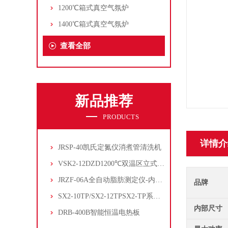
1200℃箱式真空气氛炉
1400℃箱式真空气氛炉
查看全部
新品推荐
PRODUCTS
详情介
JRSP-40凯氏定氮仪消煮管清洗机
VSK2-12DZD1200℃双温区立式管式炉
JRZF-06A全自动脂肪测定仪-内置电子制冷系统
品牌
SX2-10TP/SX2-12TPSX2-TP系列经济型陶瓷纤维马弗炉
内部尺寸
DRB-400B智能恒温电热板