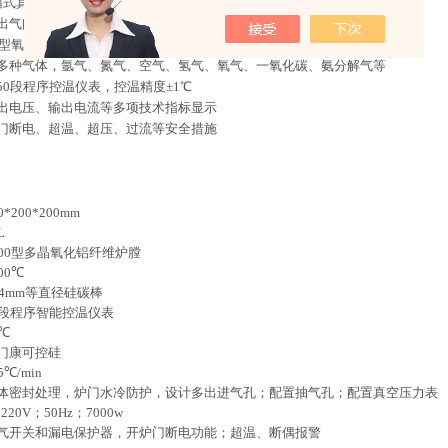
4TP箱式真空气氛炉设计有多路进气口、出气口；配合流量计方便多路进气
出气阀，方便出气
0型氧化铝多晶纤维材料
多种气体，氩气、氮气、空气、氢气、氧气、一氧化碳、氨分解气等
50段程序控温仪表，控温精度±1℃
出电压、输出电流等多项技术指标显示
门断电、超温、超压、过流等安全措施
：
0*200*200mm
L
00
型多晶氧化铝纤维炉膛
00
℃
4mm
等直径硅碳棒
段程序智能控温仪表
℃
门康可控硅
5
℃
/min
体密封处理，炉门水冷防护，设计多出进气孔；配置抽气孔；配置真空压力表
220V
；
50Hz
；
7000w
气开关和漏电保护器，开炉门断电功能；超温、断偶报警