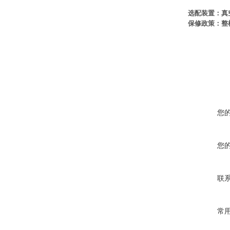
选配装置：真
保修政策：整
您
您
联
常