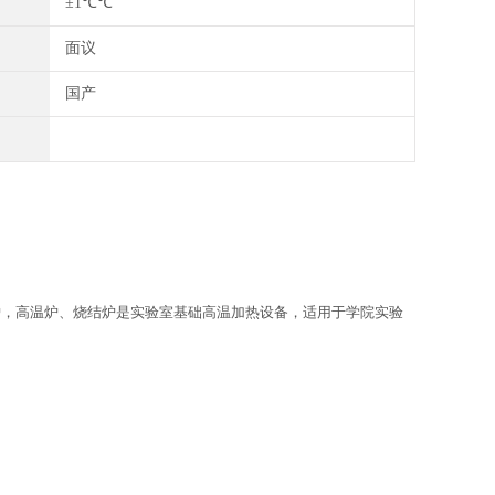
±1℃℃
面议
国产
炉，高温炉、烧结炉是实验室基础高温加热设备，适用于学院实验