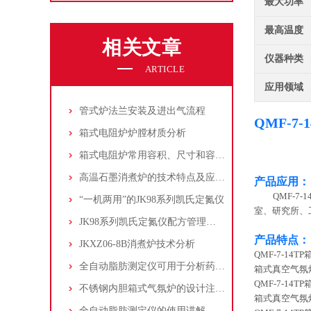
最大功率
最高温度
相关文章
仪器种类
ARTICLE
应用领域
管式炉法兰安装及进出气流程
QMF-7
箱式电阻炉炉膛材质分析
箱式电阻炉常用容积、尺寸和容积大小选择
高温石墨消煮炉的技术特点及应用领域
产品应用：
QMF-7-1
“一机两用”的JK98系列凯氏定氮仪
室、研究所、
JK98系列凯氏定氮仪配方管理应用
产品特
JKXZ06-8B消煮炉技术分析
QMF-7-1
全自动脂肪测定仪可用于分析药物和生物组织中的脂肪含量
箱式真空气氛
QMF-7-1
不锈钢内胆箱式气氛炉的设计注重实用性和功能性
箱式真空气氛
全自动脂肪测定仪的使用讲解