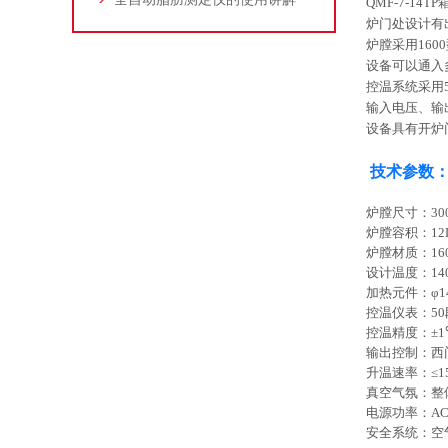
QMF-7-1
炉门处设计有
炉膛采用160
设备可以通入
控温系统采用
输入电压、输
设备具有开炉
技术参数
炉膛尺寸：
30
炉膛容积：
12
炉膛材质：
16
设计温度：
14
加热元件：φ
1
控温仪表：
50
控温精度：±
1
输出控制：西
升温速率：≤
1
真空气氛：整
电源功率：
AC
安全系统：空