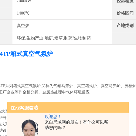
7000kW
控温精度
1400℃
价格区间
真空炉
产地类别
环保,生物产业,地矿,烟草,制药/生物制药
-14TP箱式真空气氛炉
4TP
系列箱式真空气氛炉
,
又称为气氛马弗炉、真空箱式炉、真空马弗炉、茂福
工厂企业等作金相分析、金属热处理中气体环境反应
点：
4TP箱式真空气氛炉采用一体式结构，双层机箱设计
欢迎您！
炉外壳采用冷轧钢板外涂高温漆
来自局域网的朋友！有什么可以帮
4TP箱式真空气氛炉采用整体密封焊接，顶部和炉门采用密封圈密封
助您的吗？
炉设计有水冷炉门，放置高温密封圈老化