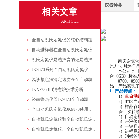
仪器种类
相关文章
ARTICLE
全自动凯氏定氮仪的核心结构组成及优势体现
自动进样器在全自动凯氏定氮仪上的应用
凯氏定氮仪是选择贵的还是选择对的
凯氏定氮法
此方法测定样
JK9870系列全自动凯氏定氮仪的操作权限管理
本公司是
合《GB》
标准
浅谈颜色法滴定速度在全自动凯氏定氮仪中应用
8700、890
品，产品实现
JKXZ06-8B消煮炉技术分析
1.
产品特点
：
1)
全自动
济南鲁热仪器JK9870全自动凯氏定氮仪在土壤氮含量测定中应用
2)
8700
3)
样品存
全自动凯氏定氮仪JK9870使用指南2021版
管二次转
4)
自动进
自动凯氏定氮仪和全自动凯氏定氮仪选购、配置方案
5)
带液位
6)
一键启
自动凯氏定氮仪、全自动凯氏定氮仪的区别与选择
7)
进样系
8)
消煮管