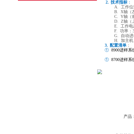
2.
技术指标
：
A.
工作位
B.
X
轴（
C.
Y
轴（
D.
Z
轴（
E.
工作电
F.
功率：
G.
自动进
H.
加主机
3.
配置清单
：
①
8900
进样系
①
8700
进样系
产品