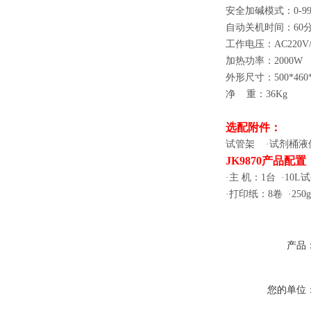
安全加碱模式：
0-9
自动关机时间：
60
工作电压：
AC220V
加热功率：
2000W
外形尺寸：
500*460
净 重：
36Kg
选配附件：
试管架 ·试剂桶液
JK9870
产品配置
·主 机：
1
台 ·
10L
试
·打印纸：
8
卷 ·
250g
产品
您的单位