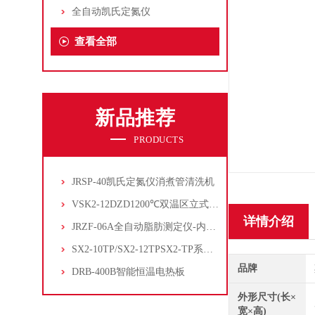
全自动凯氏定氮仪
查看全部
新品推荐
PRODUCTS
JRSP-40凯氏定氮仪消煮管清洗机
VSK2-12DZD1200℃双温区立式管式炉
详情介绍
JRZF-06A全自动脂肪测定仪-内置电子制冷系统
SX2-10TP/SX2-12TPSX2-TP系列经济型陶瓷纤维马弗炉
品牌
DRB-400B智能恒温电热板
外形尺寸(长×
宽×高)