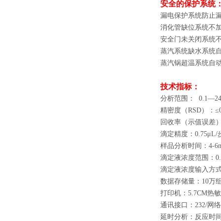
安全的保护系统
漏电保护系统
防止
消化管缺位
系统不
安全门
未关闭系统
蒸汽系统缺水
系统
蒸汽锅超温
系统自
技术指标：
分析范围：
0.1
—
2
精密度（
RSD
）：≤
回收率（示值误差）
滴定精度：
0.75
μ
L/
样品分析时间：
4-6
滴定液浓度范围：
0
滴定液浓度输入方
数据存储量：
10
万
打印机：
5.7CM
热敏
通讯接口：
232/
网络
延时分析：反应时