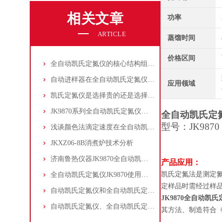
相关文章
功率
ARTICLE
蒸馏时间
价格区间
全自动凯氏定氮仪的核心结构组成及优势体现
自动进样器在全自动凯氏定氮仪上的应用
应用领域
凯氏定氮仪是选择贵的还是选择对的
JK9870系列全自动凯氏定氮仪的操作权限管理
全自动凯氏定
型号：
JK9870
浅谈颜色法滴定速度在全自动凯氏定氮仪中应用
JKXZ06-8B消煮炉技术分析
济南鲁热仪器JK9870全自动凯氏定氮仪在土壤氮含量测定中应用
产品应用：
凯氏定氮法是测定
全自动凯氏定氮仪JK9870使用指南2021版
定样品时需经过样
自动凯氏定氮仪和全自动凯氏定氮仪选购、配置方案
JK9870
全自动凯氏
自动凯氏定氮仪、全自动凯氏定氮仪的区别与选择
其方法、制造符合