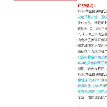
产品特点：
JK9870全自动凯
自动关机功能，系
操作方法、试剂配
选用
R
、
G
、
B
三色
R
、
G
、
B
三条滴定
滴定精度验证可保
滴定杯明装方便用
由德国产直线电机与
仪器内置蛋白质系
16M
数据存储量可
99
组用户自设程序
JK9870全自动凯
通过延时分析可测量
金属材质（
304
不锈
蒸汽系统提供恒定
专业、性能优良的